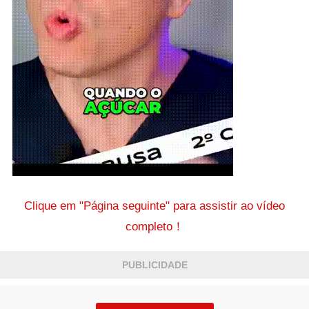
Clique em "Página seguinte" para assistir ao vídeo
completo！
PUBLICIDADE