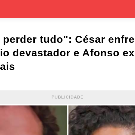
 perder tudo": César enfre
io devastador e Afonso e
mais
PUBLICIDADE