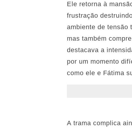
Ele retorna à mansã
frustração destruind
ambiente de tensão t
mas também compree
destacava a intensi
por um momento difí
como ele e Fátima su
A trama complica ai