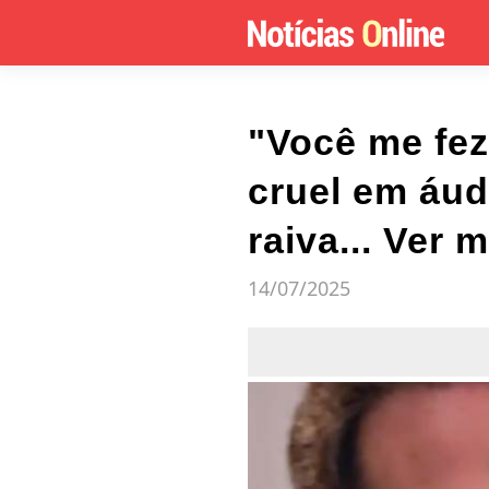
"Você me fez
cruel em áud
raiva... Ver 
14/07/2025