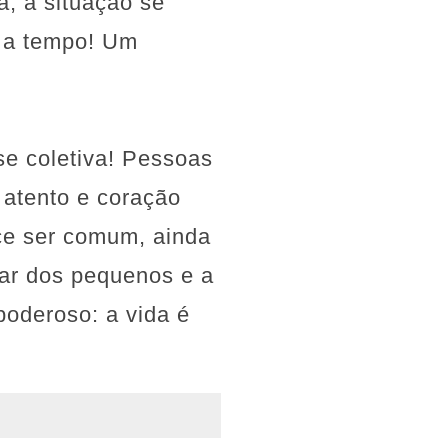
a, a situação se
a a tempo! Um
se coletiva! Pessoas
 atento e coração
ce ser comum, ainda
dar dos pequenos e a
poderoso: a vida é