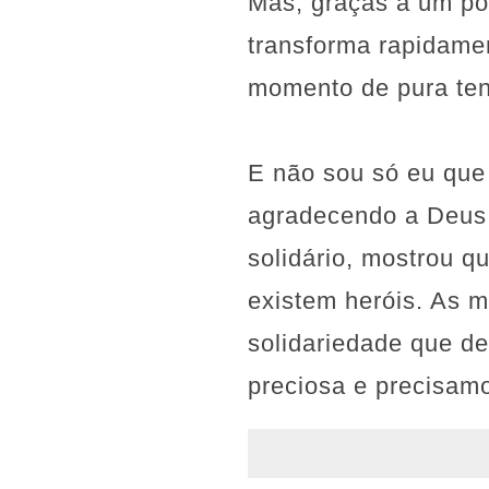
Mas, graças a um por
transforma rapidame
momento de pura tens
E não sou só eu que 
agradecendo a Deus e
solidário, mostrou 
existem heróis. As 
solidariedade que de
preciosa e precisamo