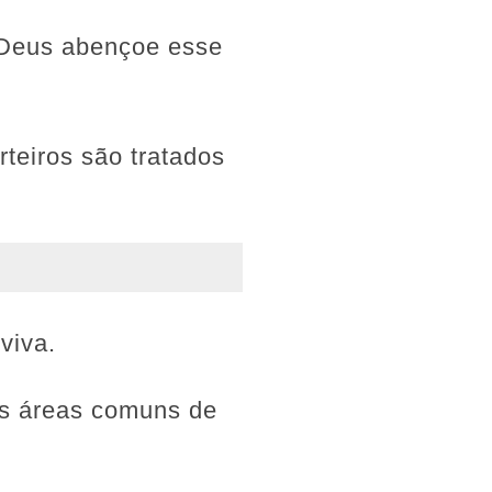
 .Deus abençoe esse
teiros são tratados
viva.
as áreas comuns de