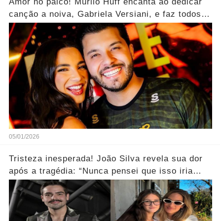
Amor no palco! Murilo Huff encanta ao dedicar
canção a noiva, Gabriela Versiani, e faz todos
aplaudirem.... Ver mais
05/01/2026
Tristeza inesperada! João Silva revela sua dor
após a tragédia: “Nunca pensei que isso iria
acontecer... Ver mais