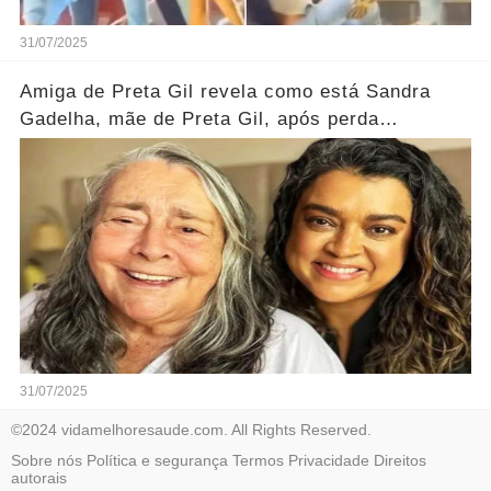
31/07/2025
Amiga de Preta Gil revela como está Sandra
Gadelha, mãe de Preta Gil, após perda
devastadora da filha... Ver mais
31/07/2025
©2024 vidamelhoresaude.com. All Rights Reserved.
Sobre nós
Política e segurança
Termos
Privacidade
Direitos
autorais