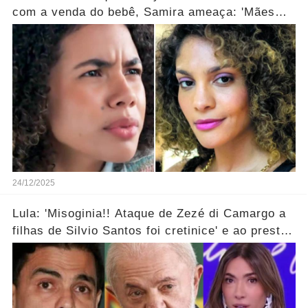
com a venda do bebê, Samira ameaça: 'Mães
que desistem desaparecem!' ... Ver mais
24/12/2025
Lula: 'Misoginia!! Ataque de Zezé di Camargo a
filhas de Silvio Santos foi cretinice' e ao prestar
soli...ver mais!