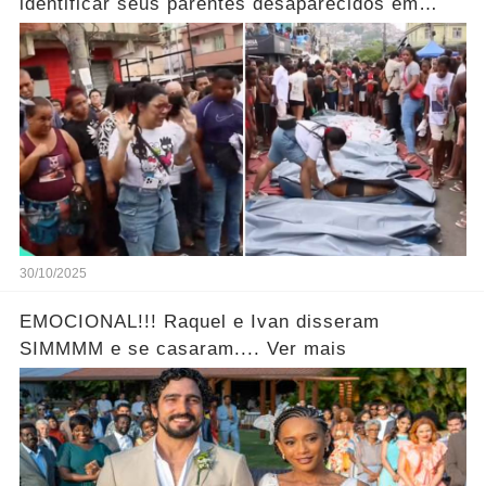
identificar seus parentes desaparecidos em
meio aos corpos ao horror… Ver mais!
30/10/2025
EMOCIONAL!!! Raquel e Ivan disseram
SIMMMM e se casaram.... Ver mais