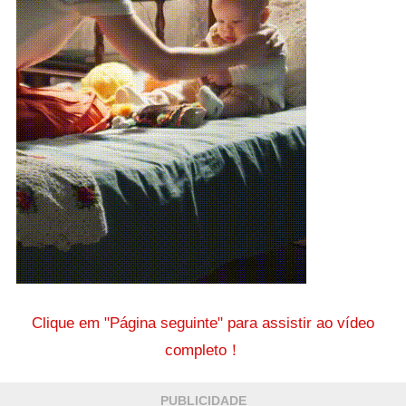
Clique em "Página seguinte" para assistir ao vídeo
completo！
PUBLICIDADE