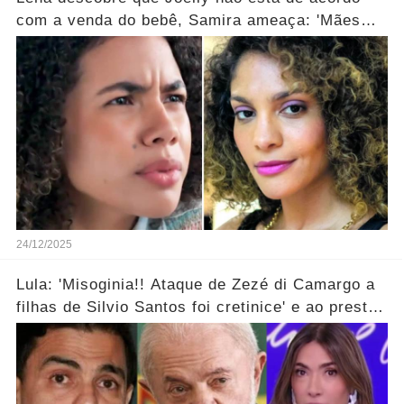
com a venda do bebê, Samira ameaça: 'Mães
que desistem desaparecem!' ... Ver mais
24/12/2025
Lula: 'Misoginia!! Ataque de Zezé di Camargo a
filhas de Silvio Santos foi cretinice' e ao prestar
soli...ver mais!