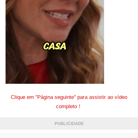
Clique em "Página seguinte" para assistir ao vídeo
completo！
PUBLICIDADE