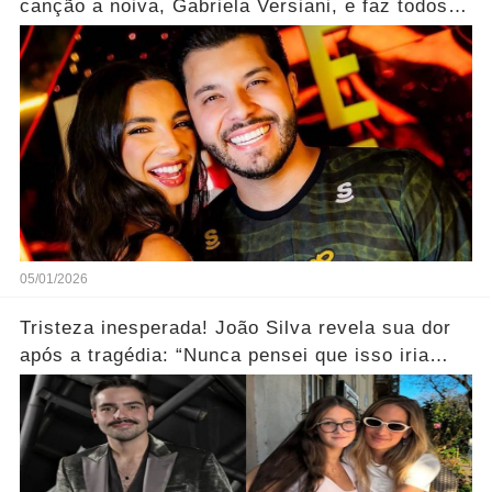
canção a noiva, Gabriela Versiani, e faz todos
aplaudirem.... Ver mais
05/01/2026
Tristeza inesperada! João Silva revela sua dor
após a tragédia: “Nunca pensei que isso iria
acontecer... Ver mais