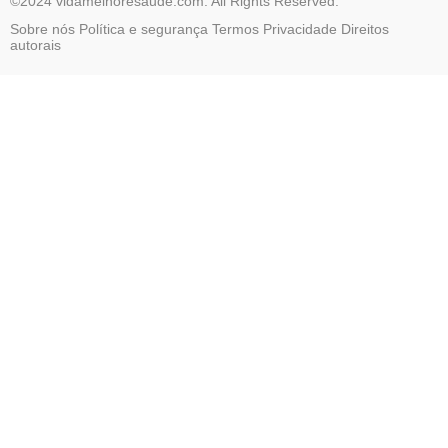
©2024 vidamelhoresaude.com. All Rights Reserved.
Sobre nós
Política e segurança
Termos
Privacidade
Direitos
autorais