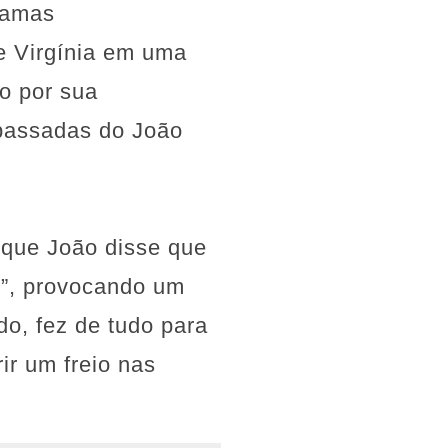
ramas
 e Virgínia em uma
o por sua
s passadas do João
 que João disse que
h”, provocando um
do, fez de tudo para
ir um freio nas