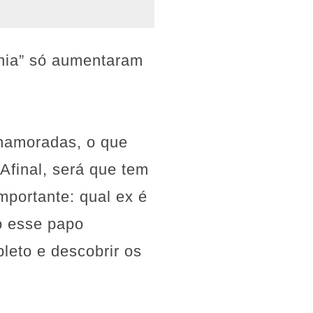
ínia” só aumentaram
-namoradas, o que
Afinal, será que tem
mportante: qual ex é
o esse papo
pleto e descobrir os