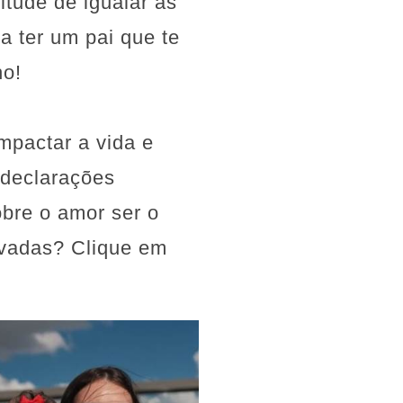
itude de igualar as
a ter um pai que te
ho!
mpactar a vida e
 declarações
bre o amor ser o
rvadas? Clique em