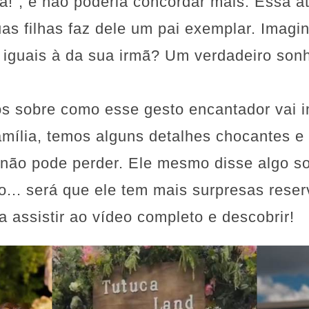
a!”, e não poderia concordar mais. Essa at
as filhas faz dele um pai exemplar. Imagin
 iguais à da sua irmã? Um verdadeiro son
os sobre como esse gesto encantador vai i
amília, temos alguns detalhes chocantes e
 não pode perder. Ele mesmo disse algo so
o... será que ele tem mais surpresas rese
a assistir ao vídeo completo e descobrir!