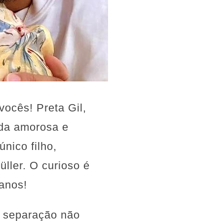
vocês! Preta Gil,
ida amorosa e
nico filho,
üller. O curioso é
anos!
a separação não