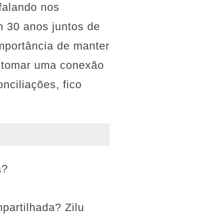
falando nos
am 30 anos juntos de
importância de manter
 retomar uma conexão
ciliações, fico
a?
partilhada? Zilu