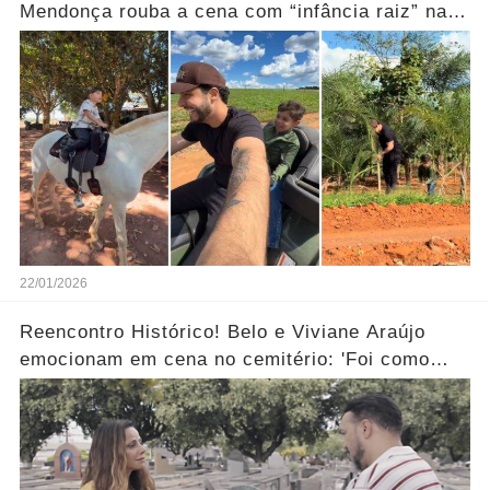
Mendonça rouba a cena com “infância raiz” na
fazenda.... Ver mais
22/01/2026
Reencontro Histórico! Belo e Viviane Araújo
emocionam em cena no cemitério: 'Foi como
reviver nosso passado'... Ver mais