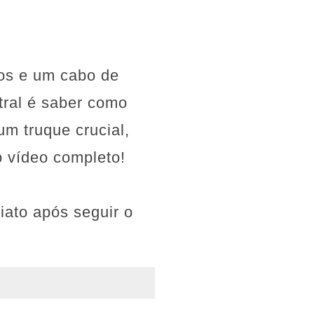
ros e um cabo de
tral é saber como
um truque crucial,
o vídeo completo!
iato após seguir o