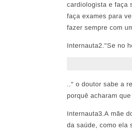
cardiologista e faça
faça exames para ver
fazer sempre com um
Internauta2."Se no h
.." o doutor sabe a r
porquê acharam que 
Internauta3.A mãe do
da saúde, como ela s