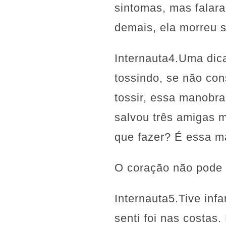
sintomas, mas falar
demais, ela morreu 
Internauta4.Uma dica
tossindo, se não con
tossir, essa manobra
salvou três amigas m
que fazer? É essa m
O coração não pode p
Internauta5.Tive inf
senti foi nas costas