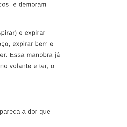
icos, e demoram
pirar) e expirar
oço, expirar bem e
zer. Essa manobra já
no volante e ter, o
 pareça,a dor que