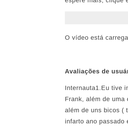
espere mais, clique 
O vídeo está carreg
Avaliações de usuá
Internauta1.Eu tive i
Frank, além de uma c
além de uns bicos ( 
infarto ano passado 