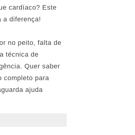
ue cardíaco? Este
 a diferença!
r no peito, falta de
a técnica de
gência. Quer saber
o completo para
aguarda ajuda