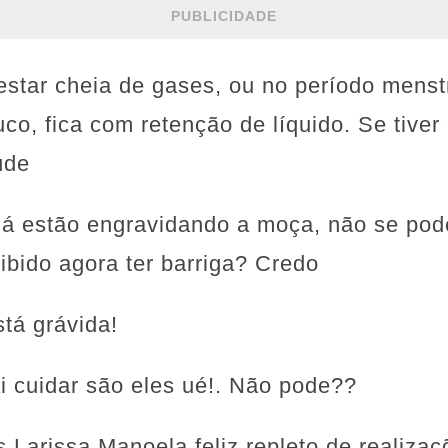
PUBLICIDADE
estar cheia de gases, ou no período menst
co, fica com retenção de líquido. Se tiver
úde
,já estão engravidando a moça, não se po
ibido agora ter barriga? Credo
stá grávida!
i cuidar são eles ué!. Não pode??
 Larissa Manoela feliz repleto de realizaç