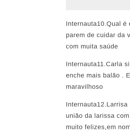
Internauta10.Qual é
parem de cuidar da v
com muita saúde
Internauta11.Carla s
enche mais balão . 
maravilhoso
Internauta12.Larris
união da larissa co
muito felizes,em no