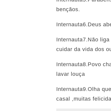
bençãos.
Internauta6.Deus ab
Internauta7.Não liga
cuidar da vida dos ou
Internauta8.Povo cha
lavar louça
Internauta9.Olha qu
casal ,muitas felicid