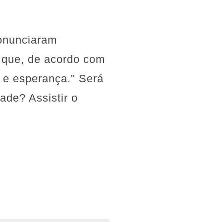
onunciaram
é que, de acordo com
r e esperança." Será
ade? Assistir o