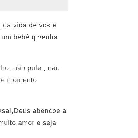
 da vida de vcs e
or um bebê q venha
ho, não pule , não
ste momento
casal,Deus abencoe a
muito amor e seja