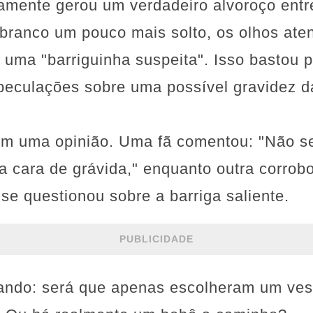
amente gerou um verdadeiro alvoroço entre
 branco um pouco mais solto, os olhos ate
uma "barriguinha suspeita". Isso bastou p
eculações sobre uma possível gravidez da
em uma opinião. Uma fã comentou: "Não se
a cara de grávida," enquanto outra corro
 se questionou sobre a barriga saliente.
PUBLICIDADE
ndo: será que apenas escolheram um vest