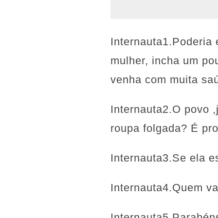
Internauta1.Poderia 
mulher, incha um pou
venha com muita sa
Internauta2.O povo 
roupa folgada? É pro
Internauta3.Se ela e
Internauta4.Quem va
Internauta5.Parabéns