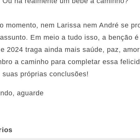
? Ou há realmente um bebê a caminho?
 o momento, nem Larissa nem André se pr
 assunto. Em meio a tudo isso, a benção 
ue 2024 traga ainda mais saúde, paz, amo
ro a caminho para completar essa felicid
e suas próprias conclusões!
ando, aguarde
rios