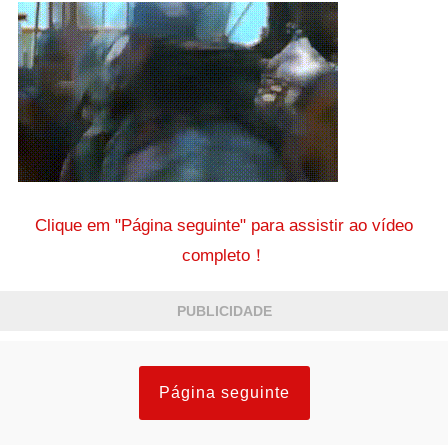
Clique em "Página seguinte" para assistir ao vídeo
completo！
PUBLICIDADE
Página seguinte