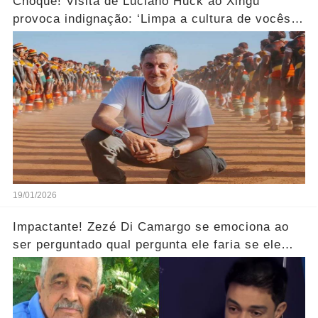
Choque! Visita de Luciano Huck ao Xingu
provoca indignação: ‘Limpa a cultura de vocês
aí!’... Ver mais
19/01/2026
Impactante! Zezé Di Camargo se emociona ao
ser perguntado qual pergunta ele faria se ele
pudesse se encontrar com o seu pai.... Ver mais