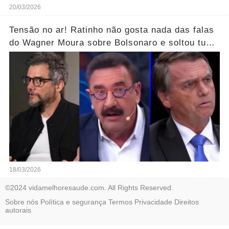
20/03/2026
Tensão no ar! Ratinho não gosta nada das falas
do Wagner Moura sobre Bolsonaro e soltou tudo
sem filtro.... Veja o vídeo
18/03/2026
©2024 vidamelhoresaude.com. All Rights Reserved.
Sobre nós
Política e segurança
Termos
Privacidade
Direitos
autorais