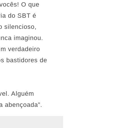
 vocês! O que
ria do SBT é
 silencioso,
unca imaginou.
Um verdadeiro
os bastidores de
vel. Alguém
oa abençoada”.