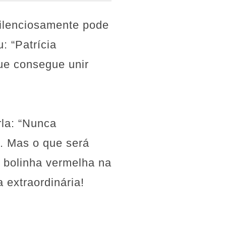
silenciosamente pode
: “Patrícia
que consegue unir
rla: “Nunca
”. Mas o que será
a bolinha vermelha na
 extraordinária!