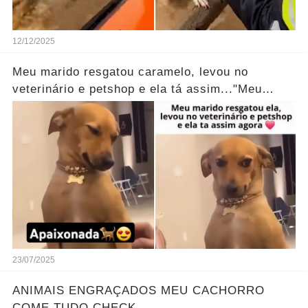
12/12/2025
Meu marido resgatou caramelo, levou no
veterinário e petshop e ela tá assim..."Meu
coração derreteu na hora!" agora
23/07/2025
ANIMAIS ENGRAÇADOS MEU CACHORRO
COME TUDO CHECK