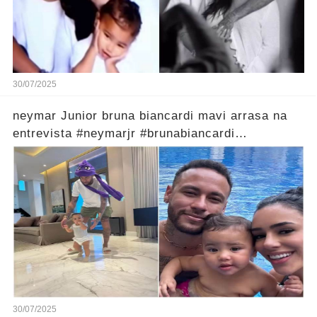
30/07/2025
neymar Junior bruna biancardi mavi arrasa na
entrevista #neymarjr #brunabiancardi
@NeymarJrReal
30/07/2025