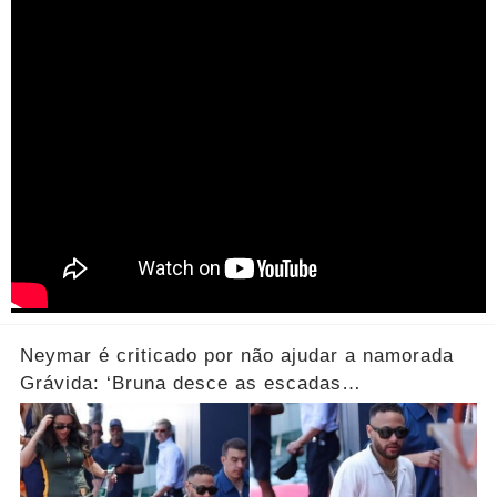
Neymar é criticado por não ajudar a namorada
Grávida: ‘Bruna desce as escadas
sozinha!’...Ver mais!"