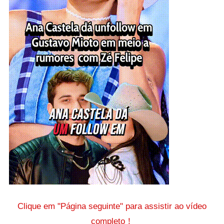
Clique em "Página seguinte" para assistir ao vídeo
completo！