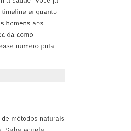
om a saúde. Você já
a timeline enquanto
os homens aos
hecida como
, esse número pula
o de métodos naturais
a. Sabe aquele