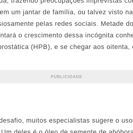
ada, trazendo preocupações imprevistas c
 em um jantar de família, ou talvez visto n
iosamente pelas redes sociais. Metade d
entará o crescimento dessa incógnita con
prostática (HPB), e se chegar aos oitenta
PUBLICIDADE
desafio, muitos especialistas sugere o us
. Um deles é o óleo de semente de abóbor