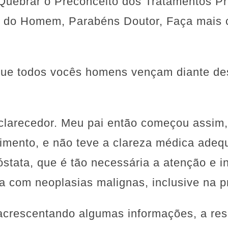
Quebrar o Preconceito dos Tratamentos Pr
 do Homem, Parabéns Doutor, Faça mais 
que todos vocês homens vençam diante de
sclarecedor. Meu pai então começou assim
dimento, e não teve a clareza médica adeq
stata, que é tão necessária a atenção e i
a com neoplasias malignas, inclusive na pr
acrescentando algumas informações, a res