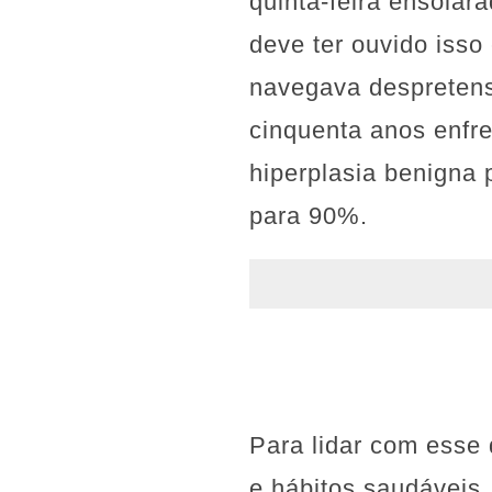
quinta-feira ensolar
deve ter ouvido isso
navegava despretens
cinquenta anos enfr
hiperplasia benigna 
para 90%.
Para lidar com esse 
e hábitos saudáveis