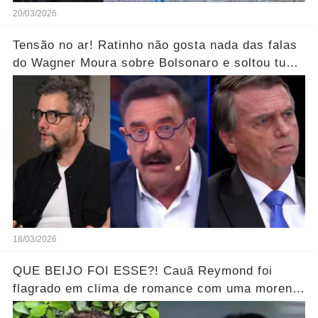
20/03/2026
Tensão no ar! Ratinho não gosta nada das falas
do Wagner Moura sobre Bolsonaro e soltou tudo
sem filtro.... Veja o vídeo
18/03/2026
QUE BEIJO FOI ESSE?! Cauã Reymond foi
flagrado em clima de romance com uma morena
misteriosa em uma praia do Rio.... Ver o Vídeo